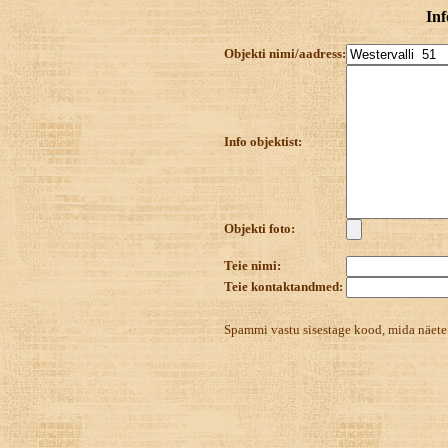
Inf
Objekti nimi/aadress:
Info objektist:
Objekti foto:
Teie nimi:
Teie kontaktandmed:
Spammi vastu sisestage kood, mida näet