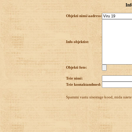
Inf
Objekti nimi/aadress:
Info objektist:
Objekti foto:
Teie nimi:
Teie kontaktandmed:
Spammi vastu sisestage kood, mida näet