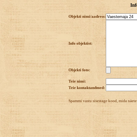
Inf
Objekti nimi/aadress:
Info objektist:
Objekti foto:
Teie nimi:
Teie kontaktandmed:
Spammi vastu sisestage kood, mida näet