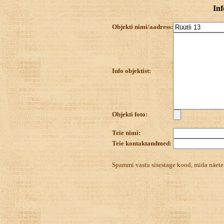
Inf
Objekti nimi/aadress:
Info objektist:
Objekti foto:
Teie nimi:
Teie kontaktandmed:
Spammi vastu sisestage kood, mida näet