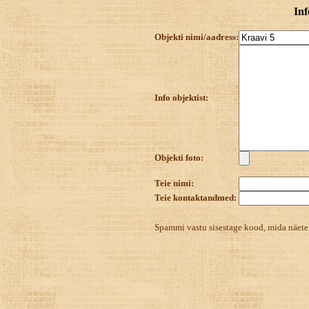
Inf
Objekti nimi/aadress:
Info objektist:
Objekti foto:
Teie nimi:
Teie kontaktandmed:
Spammi vastu sisestage kood, mida näet