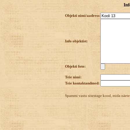
Inf
Objekti nimi/aadress:
Info objektist:
Objekti foto:
Teie nimi:
Teie kontaktandmed:
Spammi vastu sisestage kood, mida näet