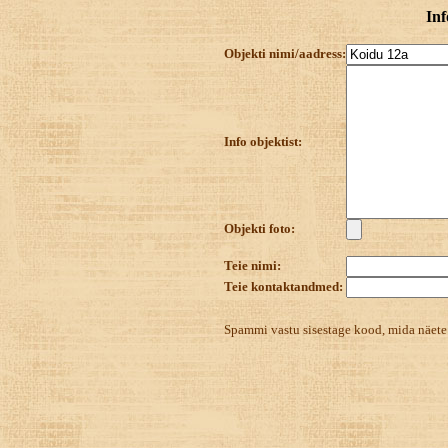
Inf
Objekti nimi/aadress:
Info objektist:
Objekti foto:
Teie nimi:
Teie kontaktandmed:
Spammi vastu sisestage kood, mida näet